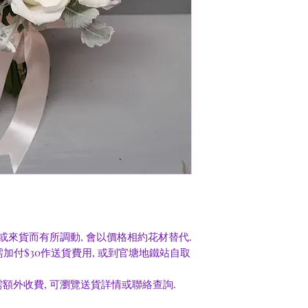
或來貨而有所調動, 會以價格相約花材替代.
0需加付$30作送貨費用, 或到官塘地鐵站自取
額外收費, 可瀏覽送貨詳情或聯絡查詢.