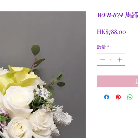
WFB-024
價
HK$788.00
格
數量
*