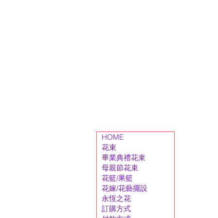
HOME
花束
畢業典禮花束
母親節花束
花籃/果籃
花嫁/花藝擺設
永恆之花
訂購方式