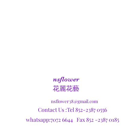
nsflower
​花麗花藝
nsflower38@gmail.com
Contact Us :Tel 852-2387 0556
whatsapp:7072 6644 Fax 852 -2387 0185