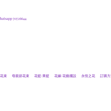
hatsapp 70726644
花束
母親節花束
花籃/果籃
花嫁/花藝擺設
永恆之花
訂購方