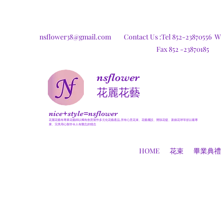
nsflower38@gmail.com
Contact Us :Tel 852-23870556
W
Fax 852 -23870185
nsflower
​花麗花藝
nice+style=nsflower
花麗花藝有專業花藝師以獨有創意製作多元化花藝產品,所有心意花束、花藝擺設、開張花籃、新娘花球等皆以最專
業、完美用心製作令人有難忘的憶念
HOME
花束
畢業典禮