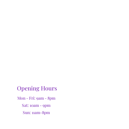
Opening Hours
Mon - Fri: 9am - 8pm
Sat: 10am - 9pm
Sun: 11am-8pm