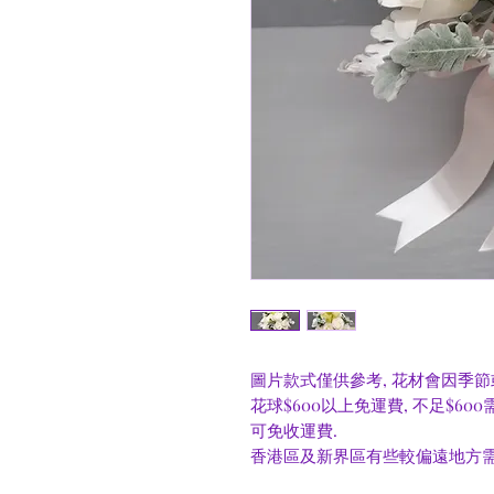
圖片款式僅供參考, 花材會因季節
花球$600以上免運費, 不足$60
可免收運費.
香港區及新界區有些較偏遠地方需