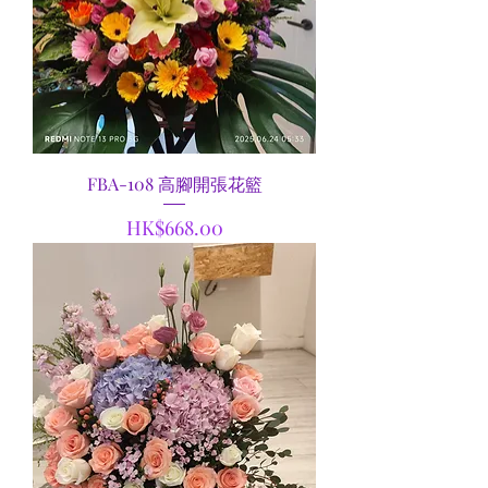
FBA-108 高腳開張花籃
價格
HK$668.00