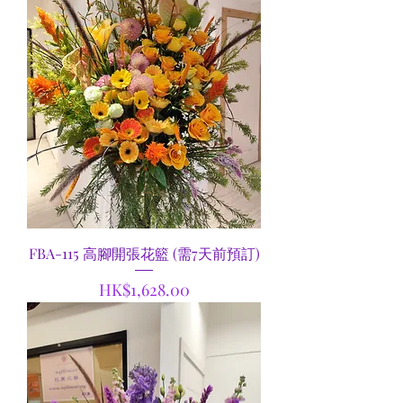
FBA-115 高腳開張花籃 (需7天前預訂)
價格
HK$1,628.00