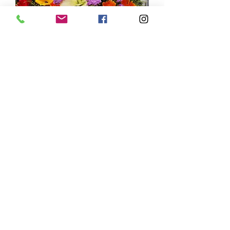
FBA-105 高腳開張花籃
價格
HK$568.00