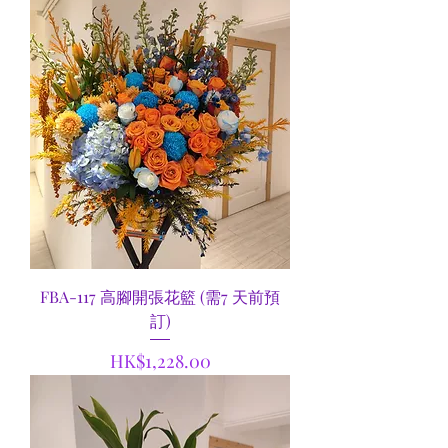
FBA-117 高腳開張花籃 (需7 天前預
訂)
價格
HK$1,228.00