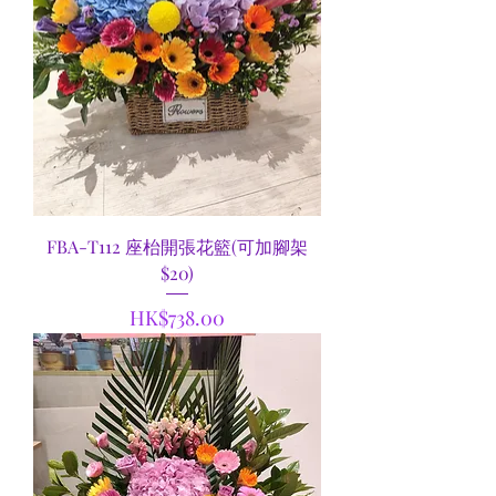
FBA-T112 座枱開張花籃(可加腳架
$20)
價格
HK$738.00