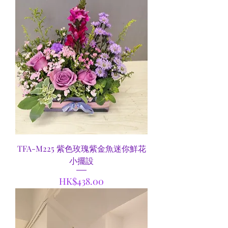
TFA-M225 紫色玫瑰紫金魚迷你鮮花
小擺設
價格
HK$438.00