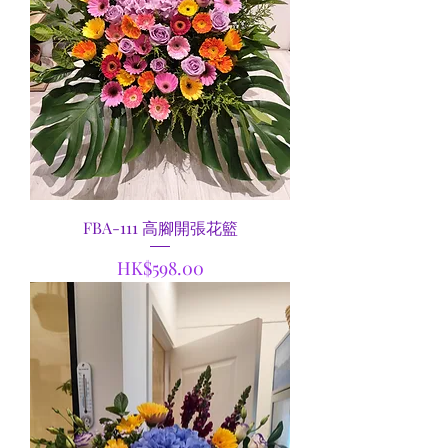
FBA-111 高腳開張花籃
價格
HK$598.00