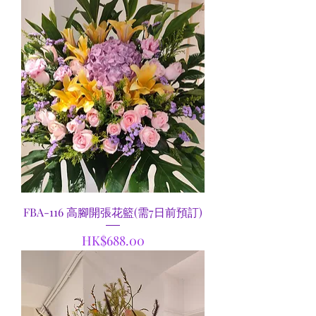
FBA-116 高腳開張花籃(需7日前預訂)
價格
HK$688.00