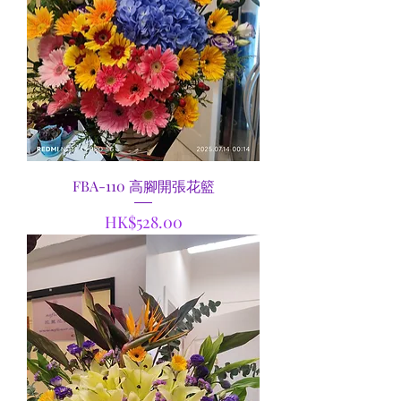
FBA-110 高腳開張花籃
價格
HK$528.00