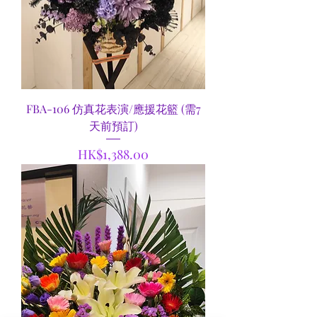
FBA-106 仿真花表演/應援花籃 (需7
天前預訂)
價格
HK$1,388.00