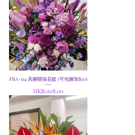
FBA-114 高腳開張花籃 (可包腳加$50)
價格
HK$1,628.00