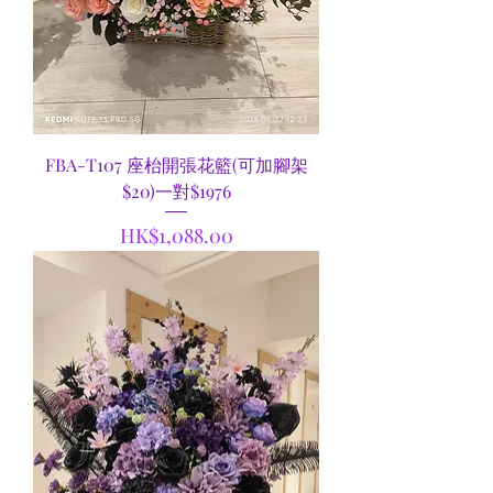
FBA-T107 座枱開張花籃(可加腳架
$20)一對$1976
價格
HK$1,088.00