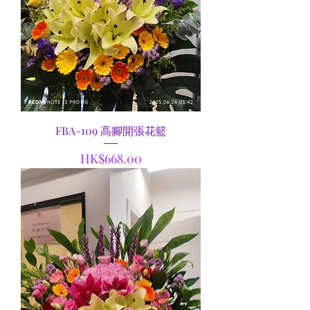
FBA-109 高腳開張花籃
價格
HK$668.00