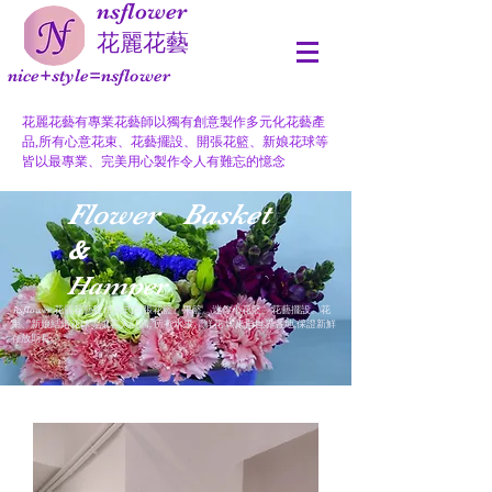
nsflower
​花麗花藝
nice+style=nsflower
花麗花藝有專業花藝師以獨有創意製作多元化花藝產
品,所有心意花束、花藝擺設、開張花籃、新娘花球等
皆以最專業、完美用心製作令人有難忘的憶念
Flower Basket
&
Hamper
nsflower 花麗花藝提供各式開張花籃、果籃、迷你小花籃、花藝擺設、花
束、新娘結婚花球等讓客人訂購, 所有水果、鮮花 均來自世界各地,保證新鮮
存放期長,