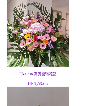
FBA-118 高腳開張花籃
價格
HK$568.00