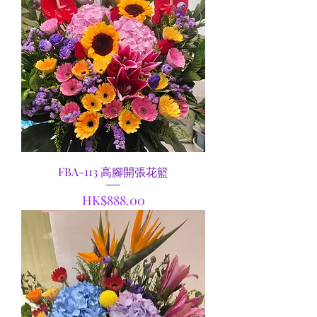
FBA-113 高腳開張花籃
價格
HK$888.00