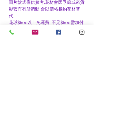
圖片款式僅供參考,花材會因季節或來貨
影響而有所調動,會以價格相約花材替
代.
花球$600以上免運費, 不足$600需加付
$30作送貨費用或到官塘地鐵站自取可
免收運費.
香港區及新界區有些較偏遠地方需額外
收費, 可瀏覽送貨詳情或聯絡查詢
nsflower
​花麗花藝
nsflower38@gmail.com
Contact Us :Tel
852-2387 0556
whatsapp:
7072 6644
Fax
852 -2387 0185
​Rm C3 3/F., World Interests Building, 8 Tsun Yip Lane,
Kwun Tong
​官塘駿業里8 號世貿大樓3樓C3室
Opening Hours