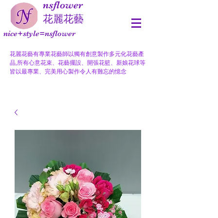
nsflower
​花麗花藝
nice+style=nsflower
花麗花藝有專業花藝師以獨有創意製作多元化花藝產
品,所有心意花束、花藝擺設、開張花籃、新娘花球等
皆以最專業、完美用心製作令人有難忘的憶念