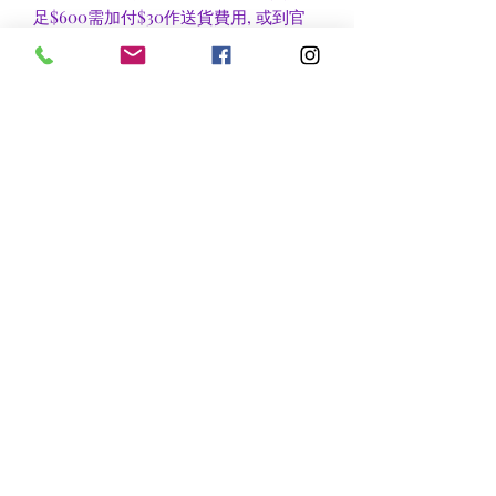
足$600需加付$30作送貨費用, 或到官
塘地鐵站自取可免收運費.
香港區及新界區有些較偏遠地方需額外
收費, 可瀏覽送貨詳情或聯絡查詢.
nsflower
​花麗花藝
nsflower38@gmail.com
Contact Us :Tel
852-2387 0556
whatsapp:
7072 6644
Fax
852 -2387 0185
​Rm C3 3/F., World Interests Building, 8 Tsun Yip Lane,
Kwun Tong
​官塘駿業里8 號世貿大樓3樓C3室
Opening Hours
Mon - Fri: 9am - 8pm
Sat: 10am - 9pm
Sun: 11am-8pm