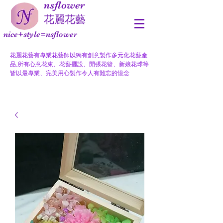
nsflower
​花麗花藝
nice+style=nsflower
花麗花藝有專業花藝師以獨有創意製作多元化花藝產
品,所有心意花束、花藝擺設、開張花籃、新娘花球等
皆以最專業、完美用心製作令人有難忘的憶念