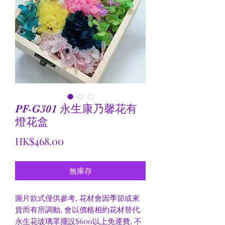
PF-G301 永生康乃馨花有
燈花盒
價
HK$468.00
格
無庫存
圖片款式僅供參考, 花材會因季節或來
貨而有所調動, 會以價格相約花材替代.
永生花玻璃罩擺設$600以上免運費, 不