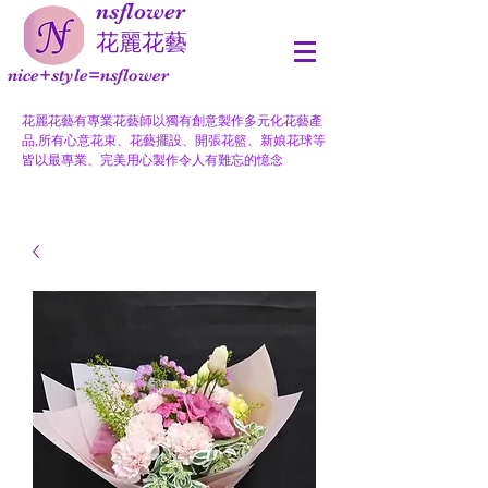
nsflower
​花麗花藝
nice+style=nsflower
花麗花藝有專業花藝師以獨有創意製作多元化花藝產
品,所有心意花束、花藝擺設、開張花籃、新娘花球等
皆以最專業、完美用心製作令人有難忘的憶念