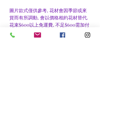
圖片款式僅供參考, 花材會因季節或來
貨而有所調動, 會以價格相約花材替代.
花束$600以上免運費, 不足$600需加付
$30作送貨費用, 或到官塘地鐵站自取可
免收運費.
香港區及新界區有些較偏遠地方需額外
收費, 可瀏覽送貨詳情或聯絡查詢.
nsflower
​花麗花藝
nsflower38@gmail.com
Contact Us :Tel
852-2387 0556
whatsapp:
7072 6644
Fax
852 -2387 0185
​Rm C3 3/F., World Interests Building, 8 Tsun Yip Lane,
Kwun Tong
​官塘駿業里8 號世貿大樓3樓C3室