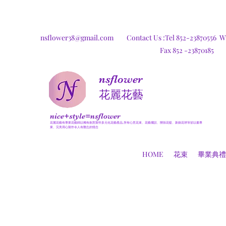
nsflower38@gmail.com
Contact Us :Tel 852-23870556
W
Fax 852 -23870185
nsflower
​花麗花藝
nice+style=nsflower
花麗花藝有專業花藝師以獨有創意製作多元化花藝產品,所有心意花束、花藝擺設、開張花籃、新娘花球等皆以最專
業、完美用心製作令人有難忘的憶念
HOME
花束
畢業典禮