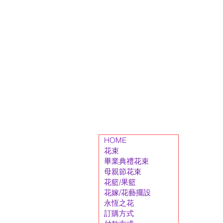
HOME
花束
畢業典禮花束
母親節花束
花籃/果籃
花嫁/花藝擺設
永恆之花
訂購方式