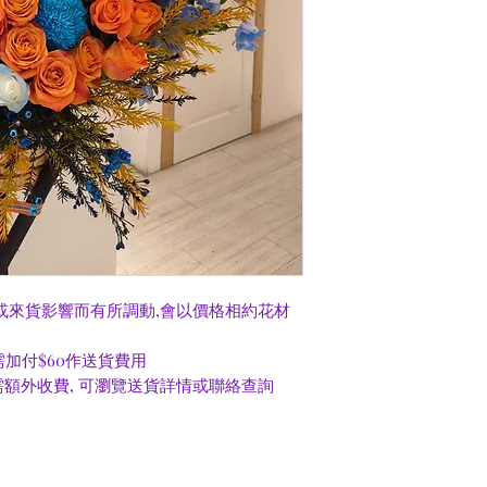
或來貨影響而有所調動,會以價格相約花材
0需加付$60作送貨費用
額外收費, 可瀏覽送貨詳情或聯絡查詢