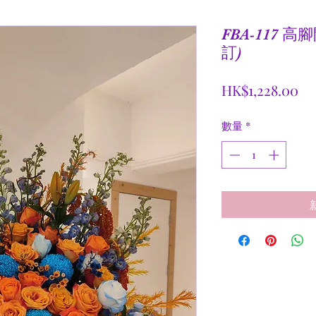
FBA-117 
訂)
價
HK$1,228.00
格
數量
*