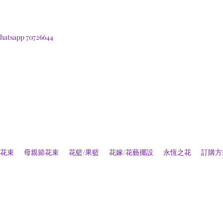
hatsapp 70726644
花束
母親節花束
花籃/果籃
花嫁/花藝擺設
永恆之花
訂購方