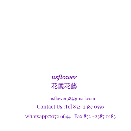
nsflower
​花麗花藝
nsflower38@gmail.com
Contact Us :Tel 852-2387 0556
whatsapp:7072 6644 Fax 852 -2387 0185