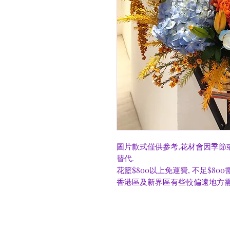
圖片款式僅供參考,花材會因季節
替代.
花籃$800以上免運費, 不足$80
香港區及新界區有些較偏遠地方需