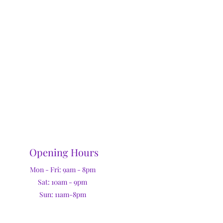
Opening Hours
Mon - Fri: 9am - 8pm
Sat: 10am - 9pm
Sun: 11am-8pm