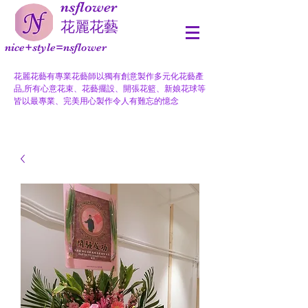
nsflower
​花麗花藝
nice+style=nsflower
花麗花藝有專業花藝師以獨有創意製作多元化花藝產
品,所有心意花束、花藝擺設、開張花籃、新娘花球等
皆以最專業、完美用心製作令人有難忘的憶念