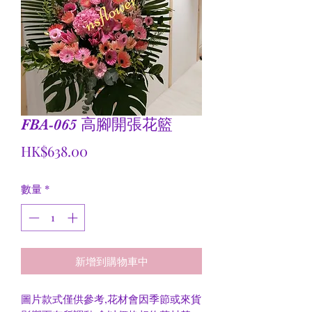
FBA-065 高腳開張花籃
價
HK$638.00
格
數量
*
新增到購物車中
圖片款式僅供參考,花材會因季節或來貨