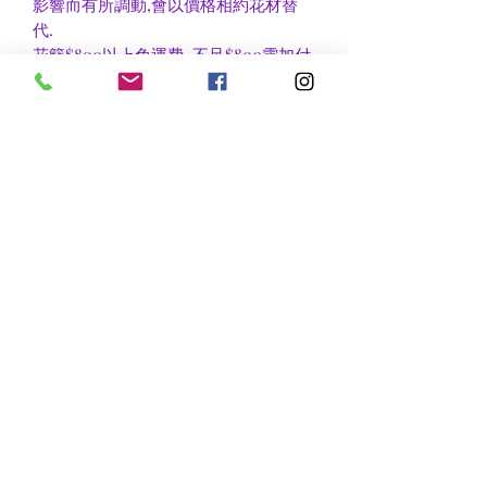
影響而有所調動,會以價格相約花材替
代.
花籃$800以上免運費, 不足$800需加付
$60作送貨費用
香港區及新界區有些較偏遠地方需額外
收費, 可瀏覽送貨詳情或聯絡查詢
nsflower
​花麗花藝
nsflower38@gmail.com
Contact Us :Tel
852-2387 0556
whatsapp:
7072 6644
Fax
852 -2387 0185
​Rm C3 3/F., World Interests Building, 8 Tsun Yip Lane,
Kwun Tong
​官塘駿業里8 號世貿大樓3樓C3室
Opening Hours
Mon - Fri: 9am - 8pm
Sat: 10am - 9pm