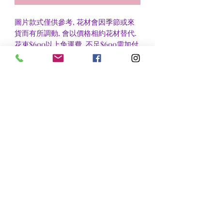
圖片款式僅供參考, 花材會因季節或來
貨而有所調動, 會以價格相約花材替代.
花束$600以上免運費, 不足$600需加付
$30作送貨費用, 到官塘地鐵站/門市自
取可免收運費.
香港區及新界區有些較偏遠地方需額外
收費, 可瀏覽送貨詳情或聯絡查詢.
nsflower
​花麗花藝
nsflower38@gmail.com
Contact Us :Tel
852-2387 0556
whatsapp:
7072 6644
Fax
852 -2387 0185
​Rm C3 3/F., World Interests Building, 8 Tsun Yip Lane,
Kwun Tong
​官塘駿業里8 號世貿大樓3樓C3室