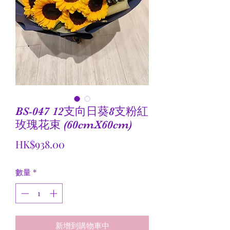
BS-047 12支向日葵8支粉紅
玫瑰花束 (60cmX60cm)
價
HK$938.00
格
數量
*
新增到購物車中