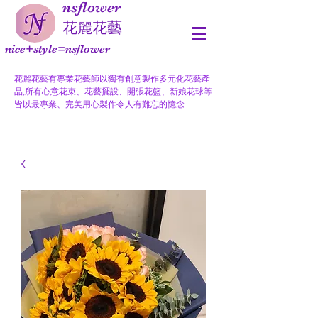
nsflower
​花麗花藝
nice+style=nsflower
花麗花藝有專業花藝師以獨有創意製作多元化花藝產
品,所有心意花束、花藝擺設、開張花籃、新娘花球等
皆以最專業、完美用心製作令人有難忘的憶念