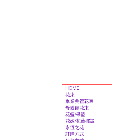
HOME
花束
畢業典禮花束
母親節花束
花籃/果籃
花嫁/花藝擺設
永恆之花
訂購方式