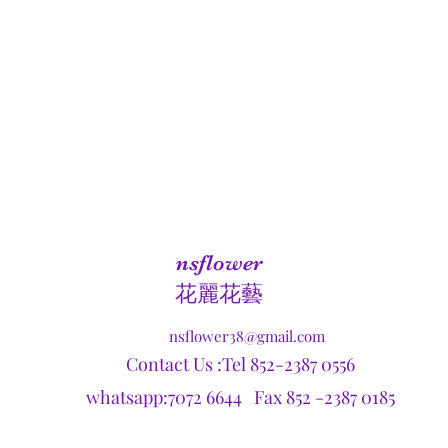
nsflower
​花麗花藝
nsflower38@gmail.com
Contact Us :Tel 852-2387 0556
whatsapp:7072 6644 Fax 852 -2387 0185