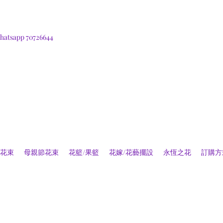
hatsapp 70726644
花束
母親節花束
花籃/果籃
花嫁/花藝擺設
永恆之花
訂購方