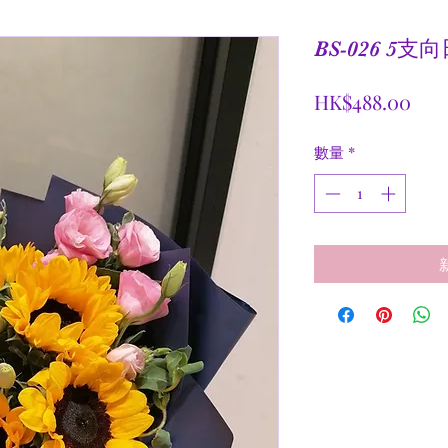
BS-026 5
價
HK$488.00
格
數量
*