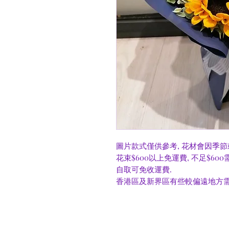
圖片款式僅供參考, 花材會因季節
花束$600以上免運費, 不足$60
自取可免收運費.
香港區及新界區有些較偏遠地方需