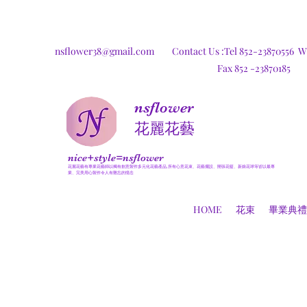
nsflower38@gmail.com
Contact Us :Tel 852-23870556
W
Fax 852 -23870185
nsflower
​花麗花藝
nice+style=nsflower
花麗花藝有專業花藝師以獨有創意製作多元化花藝產品,所有心意花束、花藝擺設、開張花籃、新娘花球等皆以最專
業、完美用心製作令人有難忘的憶念
HOME
花束
畢業典禮