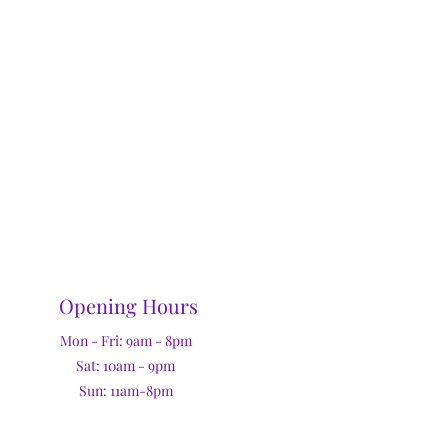
Opening Hours
Mon - Fri: 9am - 8pm
Sat: 10am - 9pm
Sun: 11am-8pm