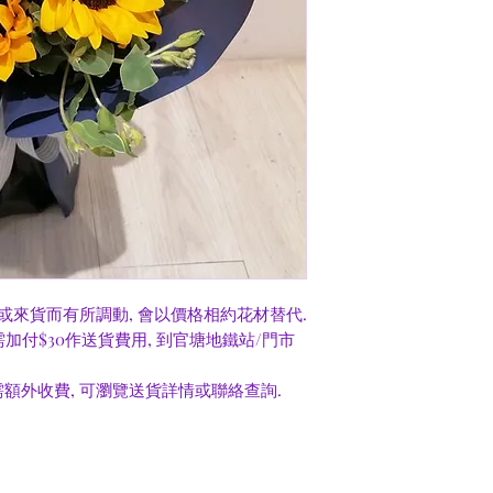
或來貨而有所調動, 會以價格相約花材替代.
0需加付$30作送貨費用, 到官塘地鐵站/門市
額外收費, 可瀏覽送貨詳情或聯絡查詢.