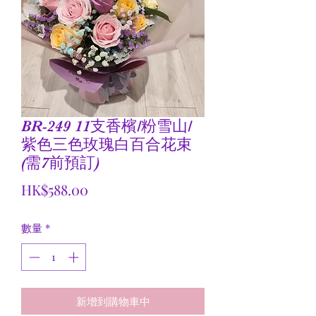
BR-249 11支香檳/粉雪山/
紫色三色玫瑰白百合花束
(需7前預訂)
價
HK$588.00
格
數量
*
新增到購物車中