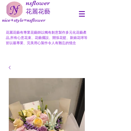
nsflower
​花麗花藝
nice+style=nsflower
花麗花藝有專業花藝師以獨有創意製作多元化花藝產
品,所有心意花束、花藝擺設、開張花籃、新娘花球等
皆以最專業、完美用心製作令人有難忘的憶念