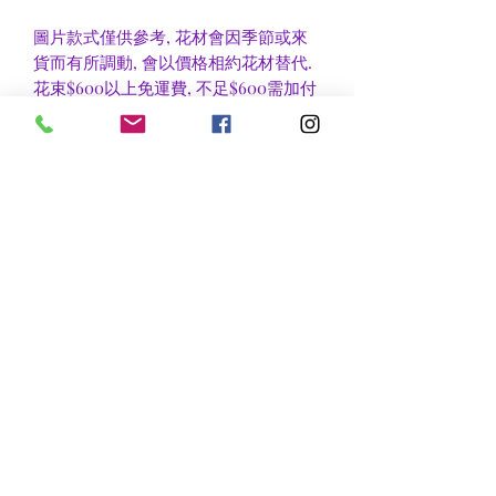
圖片款式僅供參考, 花材會因季節或來
貨而有所調動, 會以價格相約花材替代.
花束$600以上免運費, 不足$600需加付
$30作送貨費用, 到官塘地鐵站/門市自
取可免收運費.
香港區及新界區有些較偏遠地方需額外
收費, 可瀏覽送貨詳情或聯絡查詢.
nsflower
​花麗花藝
nsflower38@gmail.com
Contact Us :Tel
852-2387 0556
whatsapp:
7072 6644
Fax
852 -2387 0185
​Rm C3 3/F., World Interests Building, 8 Tsun Yip Lane,
Kwun Tong
​官塘駿業里8 號世貿大樓3樓C3室