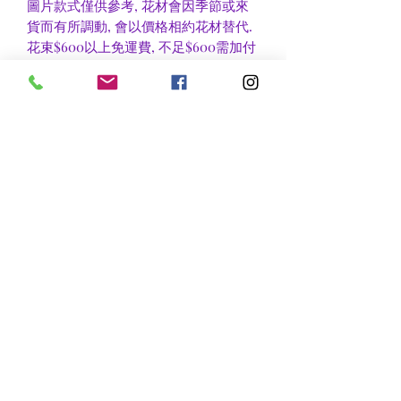
圖片款式僅供參考, 花材會因季節或來
貨而有所調動, 會以價格相約花材替代.
花束$600以上免運費, 不足$600需加付
$30作送貨費用, 到官塘地鐵站/門市自
取可免收運費.
香港區及新界區有些較偏遠地方需額外
收費, 可瀏覽送貨詳情或聯絡查詢.
nsflower
​花麗花藝
nsflower38@gmail.com
Contact Us :Tel
852-2387 0556
whatsapp:
7072 6644
Fax
852 -2387 0185
​Rm C3 3/F., World Interests Building, 8 Tsun Yip Lane,
Kwun Tong
​官塘駿業里8 號世貿大樓3樓C3室
Opening Hours
Mon - Fri: 9am - 8pm