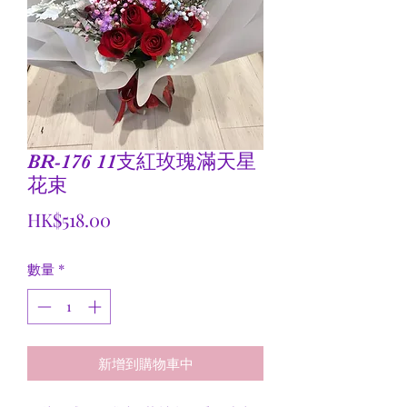
BR-176 11支紅玫瑰滿天星
花束
價
HK$518.00
格
數量
*
新增到購物車中