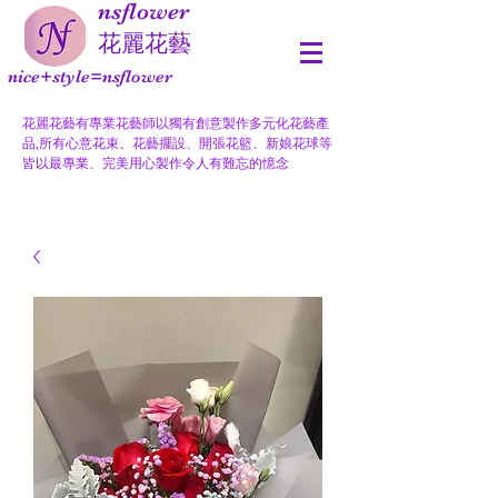
nsflower
​花麗花藝
nice+style=nsflower
花麗花藝有專業花藝師以獨有創意製作多元化花藝產
品,所有心意花束、花藝擺設、開張花籃、新娘花球等
皆以最專業、完美用心製作令人有難忘的憶念