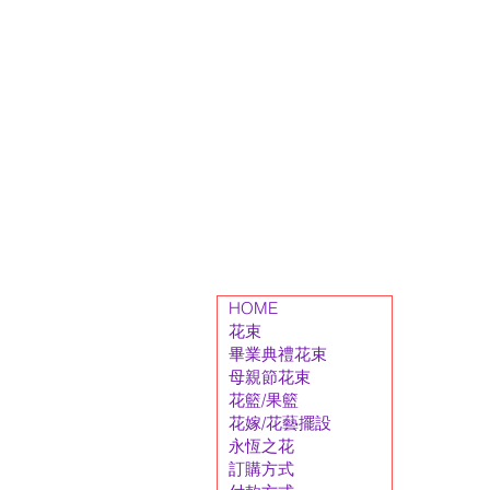
HOME
花束
畢業典禮花束
母親節花束
花籃/果籃
花嫁/花藝擺設
永恆之花
訂購方式