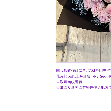
圖片款式僅供參考, 花材會因季節
花束$600以上免運費, 不足$60
自取可免收運費.
香港區及新界區有些較偏遠地方需