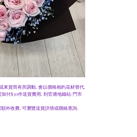
或來貨而有所調動, 會以價格相約花材替代.
0需加付$30作送貨費用, 到官塘地鐵站/門市
額外收費, 可瀏覽送貨詳情或聯絡查詢.