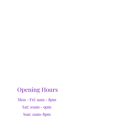
Opening Hours
Mon - Fri: 9am - 8pm
Sat: 10am - 9pm
Sun: 11am-8pm