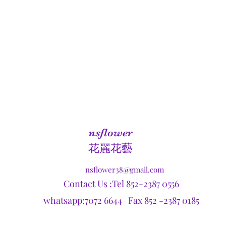
nsflower
​花麗花藝
nsflower38@gmail.com
Contact Us :Tel 852-2387 0556
whatsapp:7072 6644 Fax 852 -2387 0185