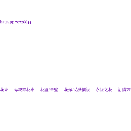
hatsapp 70726644
花束
母親節花束
花籃/果籃
花嫁/花藝擺設
永恆之花
訂購方