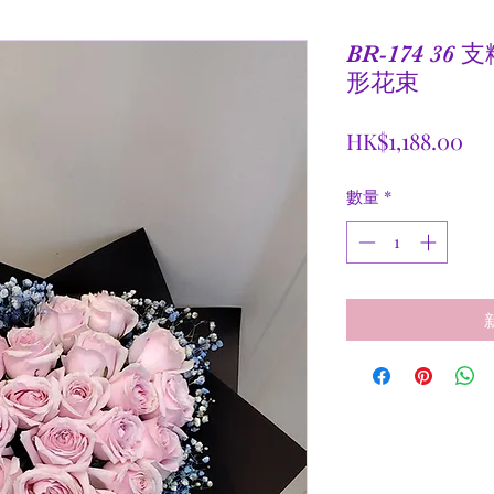
BR-174 3
形花束
價
HK$1,188.00
格
數量
*