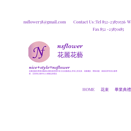
nsflower38@gmail.com
Contact Us :Tel 852-23870556
W
Fax 852 -23870185
nsflower
​花麗花藝
nice+style=nsflower
花麗花藝有專業花藝師以獨有創意製作多元化花藝產品,所有心意花束、花藝擺設、開張花籃、新娘花球等皆以最專
業、完美用心製作令人有難忘的憶念
HOME
花束
畢業典禮