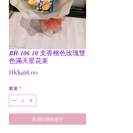
BR-106 10 支香檳色玫瑰雙
色滿天星花束
價
HK$468.00
格
數量
*
新增到購物車中