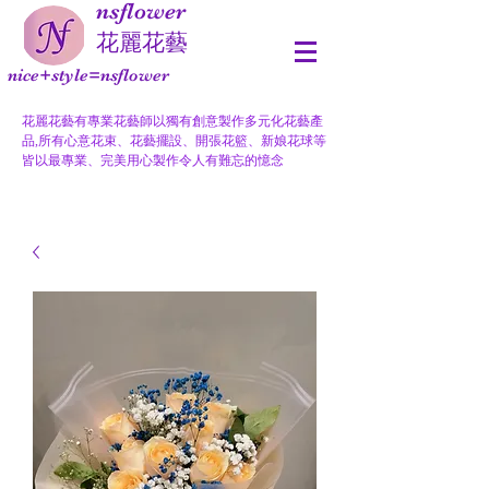
nsflower
​花麗花藝
nice+style=nsflower
花麗花藝有專業花藝師以獨有創意製作多元化花藝產
品,所有心意花束、花藝擺設、開張花籃、新娘花球等
皆以最專業、完美用心製作令人有難忘的憶念