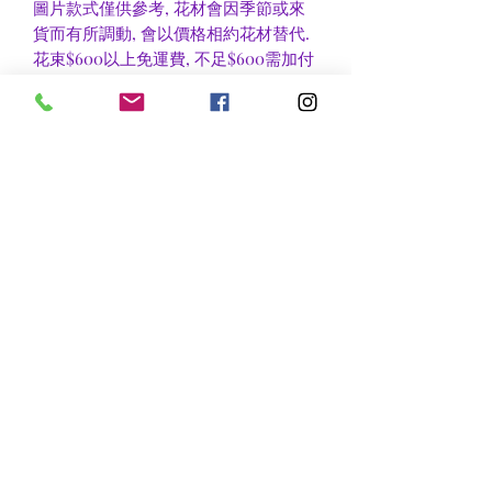
圖片款式僅供參考, 花材會因季節或來
貨而有所調動, 會以價格相約花材替代.
花束$600以上免運費, 不足$600需加付
$30作送貨費用, 到官塘地鐵站/門市自
取可免收運費.
香港區及新界區有些較偏遠地方需額外
收費, 可瀏覽送貨詳情或聯絡查詢.
nsflower
​花麗花藝
nsflower38@gmail.com
Contact Us :Tel
852-2387 0556
whatsapp:
7072 6644
Fax
852 -2387 0185
​Rm C3 3/F., World Interests Building, 8 Tsun Yip Lane,
Kwun Tong
​官塘駿業里8 號世貿大樓3樓C3室
Opening Hours
Mon - Fri: 9am - 8pm