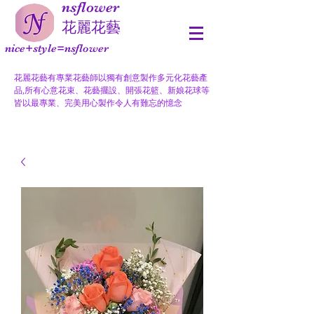
nsflower
​花麗花藝
nice+style=nsflower
花麗花藝有專業花藝師以獨有創意製作多元化花藝產
品,所有心意花束、花藝擺設、開張花籃、新娘花球等
皆以最專業、完美用心製作令人有難忘的憶念