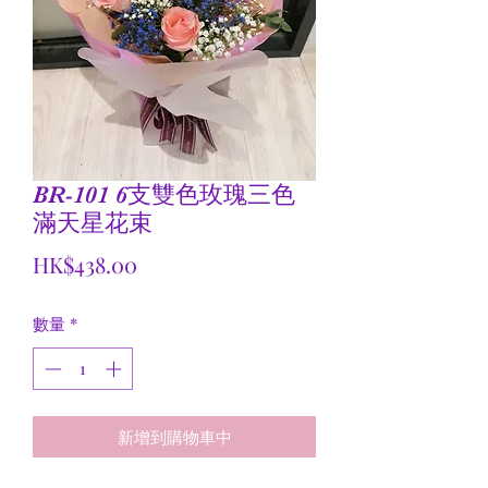
BR-101 6支雙色玫瑰三色
滿天星花束
價
HK$438.00
格
數量
*
新增到購物車中