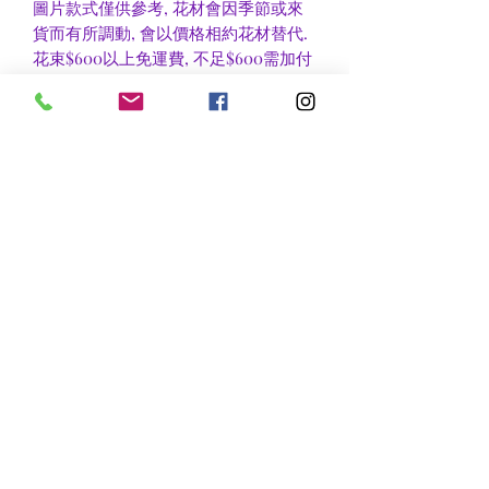
圖片款式僅供參考, 花材會因季節或來
貨而有所調動, 會以價格相約花材替代.
花束$600以上免運費, 不足$600需加付
$30作送貨費用, 到官塘地鐵站/門市自
取可免收運費.
香港區及新界區有些較偏遠地方需額外
收費, 可瀏覽送貨詳情或聯絡查詢.
nsflower
​花麗花藝
nsflower38@gmail.com
Contact Us :Tel
852-2387 0556
whatsapp:
7072 6644
Fax
852 -2387 0185
​Rm C3 3/F., World Interests Building, 8 Tsun Yip Lane,
Kwun Tong
​官塘駿業里8 號世貿大樓3樓C3室
Opening Hours
Mon - Fri: 9am - 8pm