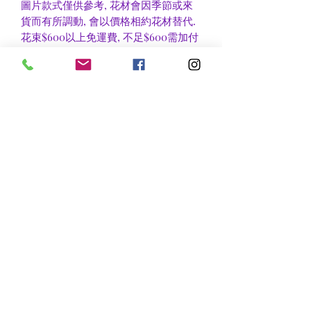
圖片款式僅供參考, 花材會因季節或來
貨而有所調動, 會以價格相約花材替代.
花束$600以上免運費, 不足$600需加付
$30作送貨費用, 到官塘地鐵站/門市自
取可免收運費.
香港區及新界區有些較偏遠地方需額外
收費, 可瀏覽送貨詳情或聯絡查詢.
nsflower
​花麗花藝
nsflower38@gmail.com
Contact Us :Tel
852-2387 0556
whatsapp:
7072 6644
Fax
852 -2387 0185
​Rm C3 3/F., World Interests Building, 8 Tsun Yip Lane,
Kwun Tong
​官塘駿業里8 號世貿大樓3樓C3室
Opening Hours
Mon - Fri: 9am - 8pm