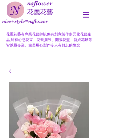
nsflower
​花麗花藝
nice+style=nsflower
花麗花藝有專業花藝師以獨有創意製作多元化花藝產
品,所有心意花束、花藝擺設、開張花籃、新娘花球等
皆以最專業、完美用心製作令人有難忘的憶念