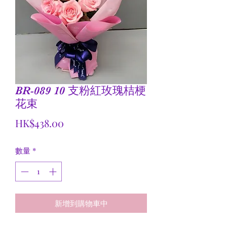
BR-089 10 支粉紅玫瑰桔梗
花束
價
HK$438.00
格
數量
*
新增到購物車中