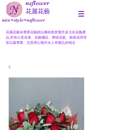
nsflower
​花麗花藝
nice+style=nsflower
花麗花藝有專業花藝師以獨有創意製作多元化花藝產
品,所有心意花束、花藝擺設、開張花籃、新娘花球等
皆以最專業、完美用心製作令人有難忘的憶念