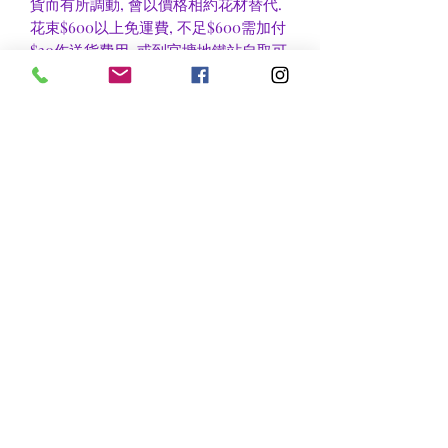
貨而有所調動, 會以價格相約花材替代.
花束$600以上免運費, 不足$600需加付
$30作送貨費用, 或到官塘地鐵站自取可
免收運費.
香港區及新界區有些較偏遠地方需額外
收費, 可瀏覽送貨詳情或聯絡查詢.
nsflower
​花麗花藝
nsflower38@gmail.com
Contact Us :Tel
852-2387 0556
whatsapp:
7072 6644
Fax
852 -2387 0185
​Rm C3 3/F., World Interests Building, 8 Tsun Yip Lane,
Kwun Tong
​官塘駿業里8 號世貿大樓3樓C3室
Opening Hours
Mon - Fri: 9am - 8pm
Sat: 10am - 9pm