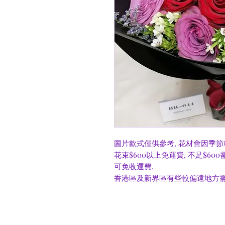
圖片款式僅供參考, 花材會因季節
花束$600以上免運費, 不足$60
可免收運費.
香港區及新界區有些較偏遠地方需