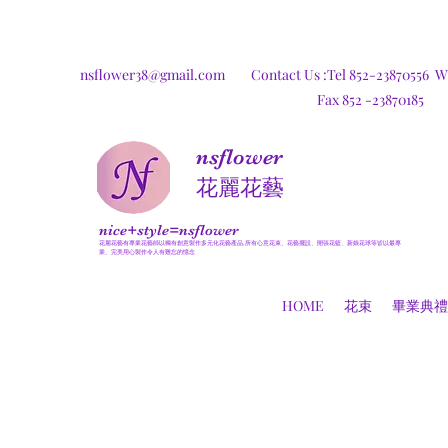
nsflower38@gmail.com
Contact Us :Tel 852-23870556
W
Fax 852 -23870185
nsflower
​花麗花藝
nice+style=nsflower
花麗花藝有專業花藝師以獨有創意製作多元化花藝產品,所有心意花束、花藝擺設、開張花籃、新娘花球等皆以最專
業、完美用心製作令人有難忘的憶念
HOME
花束
畢業典禮