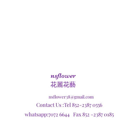
nsflower
​花麗花藝
nsflower38@gmail.com
Contact Us :Tel 852-2387 0556
whatsapp:7072 6644 Fax 852 -2387 0185