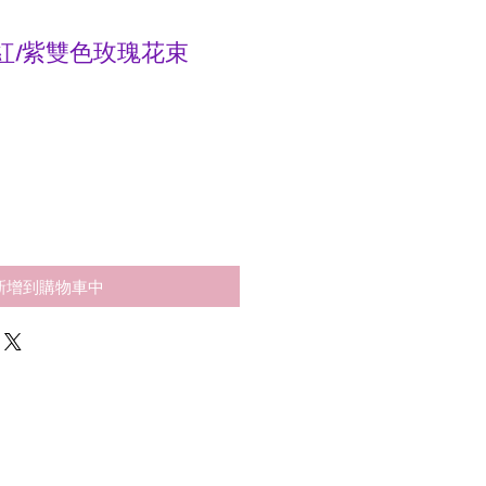
8 支紅/紫雙色玫瑰花束
新增到購物車中