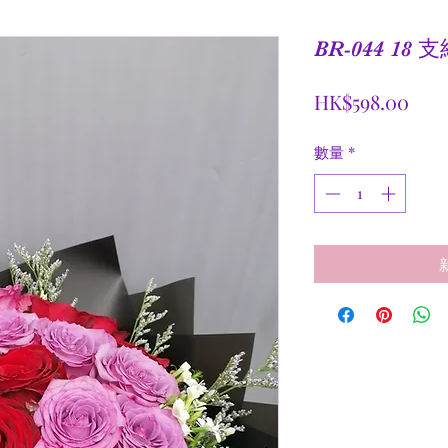
BR-044 1
價
HK$598.00
格
數量
*