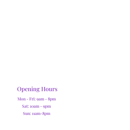
Opening Hours
Mon - Fri: 9am - 8pm
Sat: 10am - 9pm
Sun: 11am-8pm