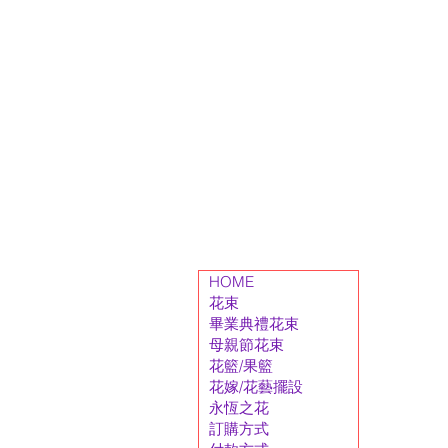
HOME
花束
畢業典禮花束
母親節花束
花籃/果籃
花嫁/花藝擺設
永恆之花
訂購方式