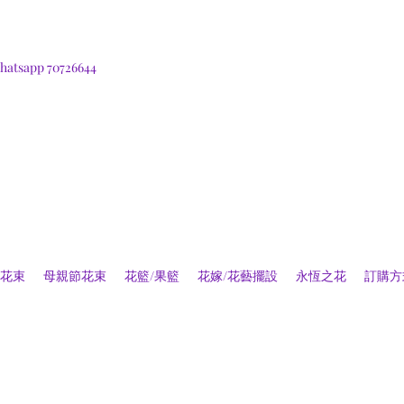
hatsapp 70726644
花束
母親節花束
花籃/果籃
花嫁/花藝擺設
永恆之花
訂購方