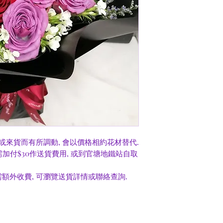
或來貨而有所調動, 會以價格相約花材替代.
0需加付$30作送貨費用, 或到官塘地鐵站自取
額外收費, 可瀏覽送貨詳情或聯絡查詢.