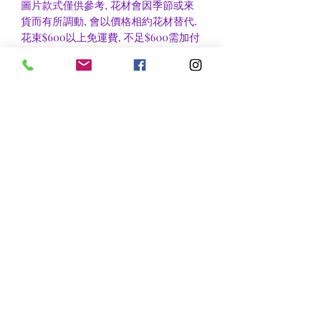
圖片款式僅供參考, 花材會因季節或來
貨而有所調動, 會以價格相約花材替代.
花束$600以上免運費, 不足$600需加付
$30作送貨費用, 到官塘地鐵站/門市自
取可免收運費.
香港區及新界區有些較偏遠地方需額外
收費, 可瀏覽送貨詳情或聯絡查詢.
nsflower
​花麗花藝
nsflower38@gmail.com
Contact Us :Tel
852-2387 0556
whatsapp:
7072 6644
Fax
852 -2387 0185
​Rm C3 3/F., World Interests Building, 8 Tsun Yip Lane,
Kwun Tong
​官塘駿業里8 號世貿大樓3樓C3室
Opening Hours
Mon - Fri: 9am - 8pm