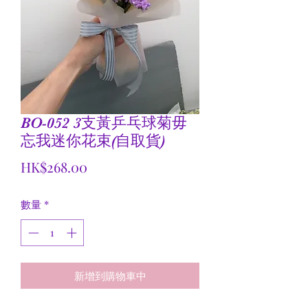
BO-052 3支黃乒乓球菊毋
忘我迷你花束(自取貨)
價
HK$268.00
格
數量
*
新增到購物車中