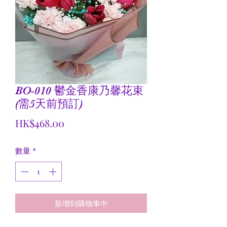
BO-010 鬱金香康乃馨花束
(需5天前預訂)
價
HK$468.00
格
數量
*
新增到購物車中