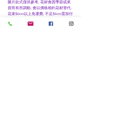
圖片款式僅供參考, 花材會因季節或來
貨而有所調動, 會以價格相約花材替代.
花束$600以上免運費, 不足$600需加付
$30作送貨費用, 或到官塘地鐵站自取可
免收運費.
香港區及新界區有些較偏遠地方需額外
收費, 可瀏覽送貨詳情或聯絡查詢.
nsflower
​花麗花藝
nsflower38@gmail.com
Contact Us :Tel
852-2387 0556
whatsapp:
7072 6644
Fax
852 -2387 0185
​Rm C3 3/F., World Interests Building, 8 Tsun Yip Lane,
Kwun Tong
​官塘駿業里8 號世貿大樓3樓C3室
Opening Hours
Mon - Fri: 9am - 8pm