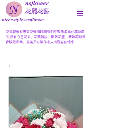
nsflower
​花麗花藝
nice+style=nsflower
花麗花藝有專業花藝師以獨有創意製作多元化花藝產
品,所有心意花束、花藝擺設、開張花籃、新娘花球等
皆以最專業、完美用心製作令人有難忘的憶念