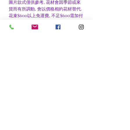
圖片款式僅供參考, 花材會因季節或來
貨而有所調動, 會以價格相約花材替代.
花束$600以上免運費, 不足$600需加付
$30作送貨費用, 到官塘地鐵站/門市自
取可免收運費.
香港區及新界區有些較偏遠地方需額外
收費, 可瀏覽送貨詳情或聯絡查詢.
nsflower
​花麗花藝
nsflower38@gmail.com
Contact Us :Tel
852-2387 0556
whatsapp:
7072 6644
Fax
852 -2387 0185
​Rm C3 3/F., World Interests Building, 8 Tsun Yip Lane,
Kwun Tong
​官塘駿業里8 號世貿大樓3樓C3室
Opening Hours
Mon - Fri: 9am - 8pm