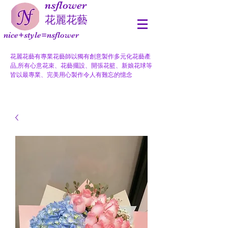
nsflower
​花麗花藝
nice+style=nsflower
花麗花藝有專業花藝師以獨有創意製作多元化花藝產
品,所有心意花束、花藝擺設、開張花籃、新娘花球等
皆以最專業、完美用心製作令人有難忘的憶念