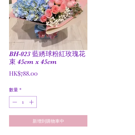
BH-023 藍綉球粉紅玫瑰花
束 45cm x 45cm
價
HK$788.00
格
數量
*
新增到購物車中