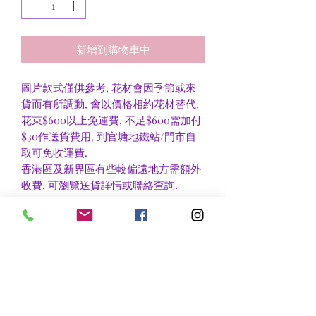
新增到購物車中
圖片款式僅供參考, 花材會因季節或來
貨而有所調動, 會以價格相約花材替代.
花束$600以上免運費, 不足$600需加付
$30作送貨費用, 到官塘地鐵站/門市自
取可免收運費.
香港區及新界區有些較偏遠地方需額外
收費, 可瀏覽送貨詳情或聯絡查詢.
nsflower
​花麗花藝
nsflower38@gmail.com
Contact Us :Tel
852-2387 0556
whatsapp:
7072 6644
Fax
852 -2387 0185