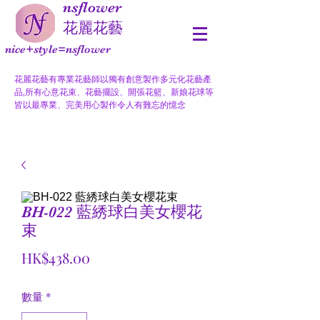
nsflower
​花麗花藝
nice+style=nsflower
花麗花藝有專業花藝師以獨有創意製作多元化花藝產
品,所有心意花束、花藝擺設、開張花籃、新娘花球等
皆以最專業、完美用心製作令人有難忘的憶念
BH-022 藍綉球白美女櫻花
束
價
HK$438.00
格
數量
*